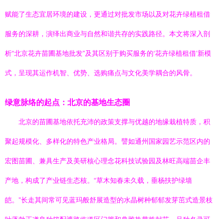
赋能了生态宜居环境的建设，更通过对批发市场以及对花卉绿植租借
服务的深耕，演绎出商业与自然和谐共存的实践路径。本文将深入剖
析“北京花卉苗圃基地批发”及其区别于购买服务的‘花卉绿植租借’新模
式，呈现其运作机智、优势、选购痛点与文化美学耦合的风骨。
绿意脉络的起点：北京的基地生态圈
北京的苗圃基地依托充沛的政策支撑与优越的地缘栽植特质，积
聚起规模化、多样化的特色产业格局。譬如通州国家园艺示范区内的
宏图苗圃、兼具生产及美研核心理念花科技试验园及林旺高端苗企丰
产地，构成了产业链生态核。“草木知春未久载，垂杨扶护绿墙
皑。”长走其间常可见蓝玛般舒展造型的水晶树种郁郁发芽茁式造景枝